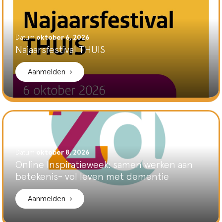
Datum
oktober 6, 2026
Najaarsfestival THUIS
Aanmelden
Datum
oktober 8, 2026
Online Inspiratieweek: samen werken aan
betekenis- vol leven met dementie
Aanmelden