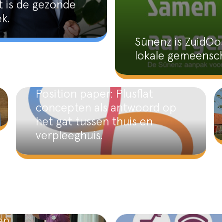
t is de gezonde
ek.
Sûnenz is ZuidOo
lokale gemeensc
Position paper: Plusflat
concepten als antwoord op
het gat tussen thuis en
verpleeghuis.
en