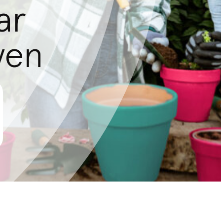
ar
ven