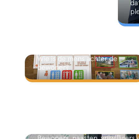
da
pl
Wie is de mens achter de
bewoner?
Bewoners, naasten, vrijwilligers 