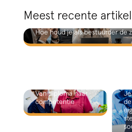
Meest recente artike
Hoe houd je als bestuurder de z
Van diploma naar
Je
competentie
de
ei
st
so