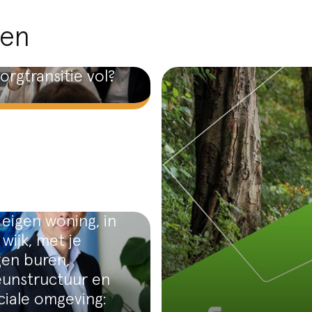
len
orgtransitie vol?
 eigen woning, in
 wijk, met je
gen buren,
eunstructuur en
ciale omgeving: