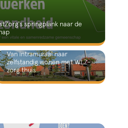
stZorg's springplank naar de
hap
Van intramuraal naar
zelfstandig wonen met WLZ-
zorg thuis