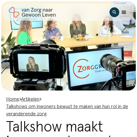
Ga naar hoofdinhoud
Zoeken
Home
Artikelen
Talkshows om inwoners bewust te maken van hun rol in de
veranderende zorg
Talkshow maakt