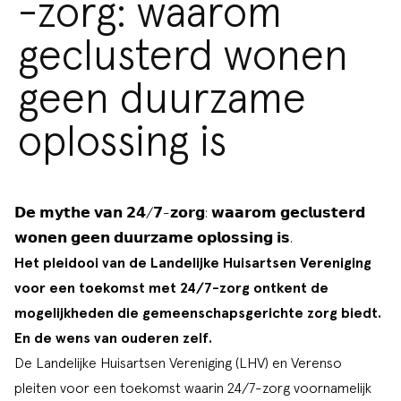
-zorg: waarom
geclusterd wonen
geen duurzame
oplossing is
𝗗𝗲 𝗺𝘆𝘁𝗵𝗲 𝘃𝗮𝗻 𝟮𝟰/𝟳-𝘇𝗼𝗿𝗴: 𝘄𝗮𝗮𝗿𝗼𝗺 𝗴𝗲𝗰𝗹𝘂𝘀𝘁𝗲𝗿𝗱
𝘄𝗼𝗻𝗲𝗻 𝗴𝗲𝗲𝗻 𝗱𝘂𝘂𝗿𝘇𝗮𝗺𝗲 𝗼𝗽𝗹𝗼𝘀𝘀𝗶𝗻𝗴 𝗶𝘀.
Het
pleidooi
van de Landelijke Huisartsen Vereniging
voor een toekomst met 24/7-zorg ontkent de
mogelijkheden die gemeenschapsgerichte zorg biedt.
En de wens van ouderen zelf.
De Landelijke Huisartsen Vereniging (LHV) en Verenso
pleiten voor een toekomst waarin 24/7-zorg voornamelijk