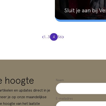
Sluit je aan bij 
1
…
3
4
5
6
de hoogte
Naam
 artikelen en updates direct in je
eer je op onze maandelijkse
E-mailadres
de hoogte van het laatste