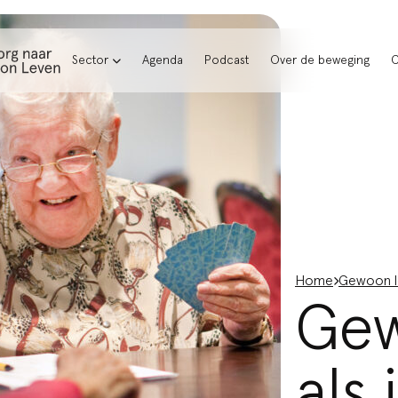
Sector
Agenda
Podcast
Over de beweging
C
Home
Gewoon le
Gew
als