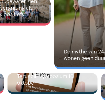
 Oudewater zien
vergrijzing als
s positiefs
De mythe van 24/
wonen geen duur
Terugblik symposium 10
oktober