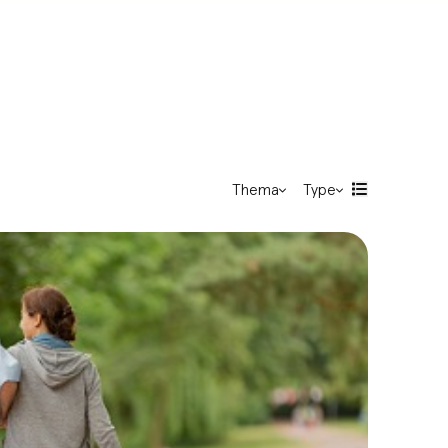
Vertrouwd Thuis
Thema
Type
Reablement
Artikel
Zorgzame gemeenschappen
Kennisdossier
Leiderschap
Informele zorg
Vertrouwd Thuis