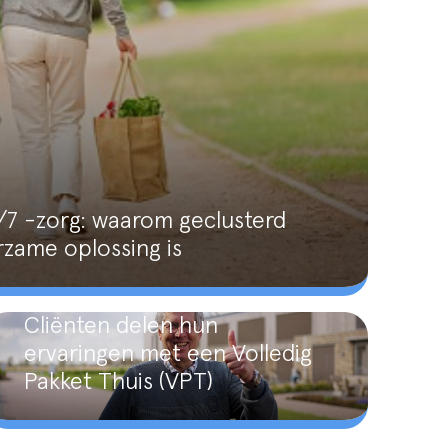
7 -zorg: waarom geclusterd
zame oplossing is
Cliënten delen hun
ervaringen met een Volledig
Pakket Thuis (VPT)