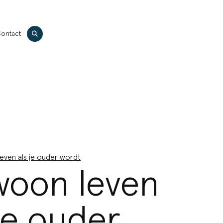
Zoeken
ontact
ven als je ouder wordt
oon leven
 je ouder