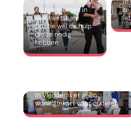
In Rotterdam-West
In
krijgen mensen in
ze 
een kwetsbare
iet
positie wél de hulp
die ze nodig
hebben
In Vledder is er geen
woningtekort voor ouderen