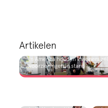
Artikelen
In America houden inwoners zél
voorzieningen in stand