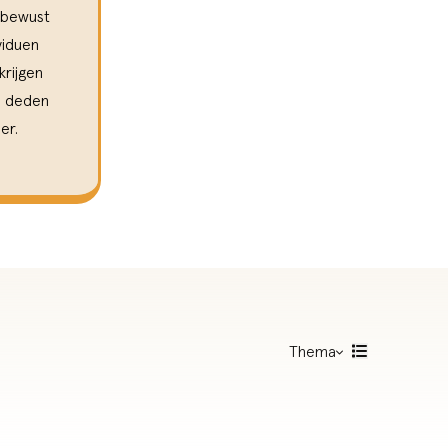
 bewust
viduen
krijgen
al deden
er.
Thema
Zorgzame gemeenschappen
Informele zorg