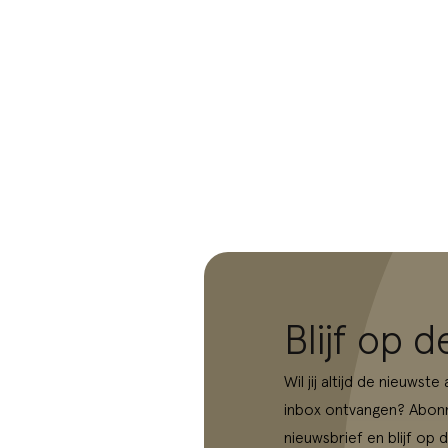
Blijf op 
Wil jij altijd de nieuwste
inbox ontvangen? Abonn
nieuwsbrief en blijf op 