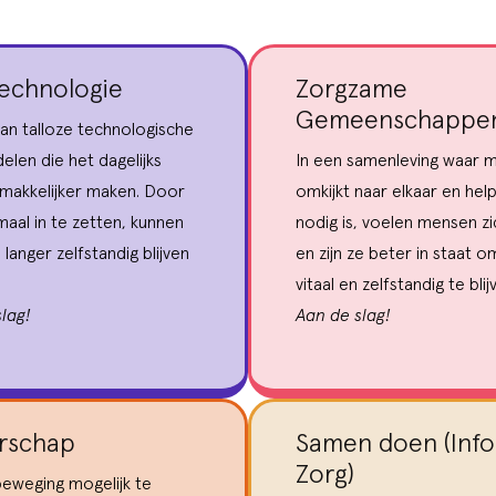
echnologie
Zorgzame
Gemeenschappe
an talloze technologische
elen die het dagelijks
In een samenleving waar 
emakkelijker maken. Door
omkijkt naar elkaar en help
maal in te zetten, kunnen
nodig is, voelen mensen zic
langer zelfstandig blijven
en zijn ze beter in staat o
vitaal en zelfstandig te blij
lag!
Aan de slag!
rschap
Samen doen (Inf
Zorg)
eweging mogelijk te