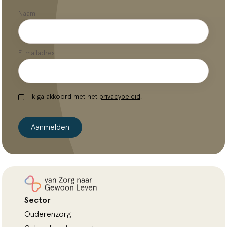
Naam
E-mailadres
Ik ga akkoord met het
privacybeleid
.
Aanmelden
Sector
Ouderenzorg