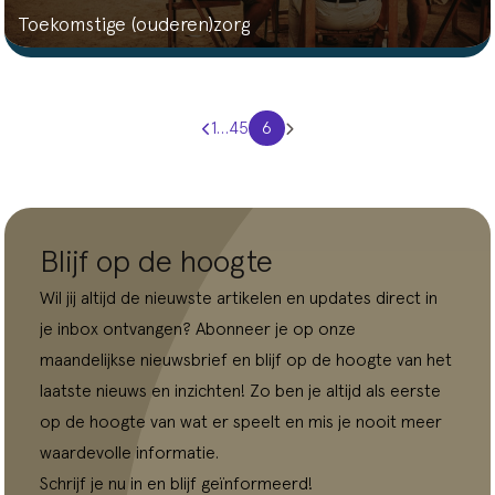
Toekomstige (ouderen)zorg
1
…
4
5
6
Blijf op de hoogte
Wil jij altijd de nieuwste artikelen en updates direct in
je inbox ontvangen? Abonneer je op onze
maandelijkse nieuwsbrief en blijf op de hoogte van het
laatste nieuws en inzichten! Zo ben je altijd als eerste
op de hoogte van wat er speelt en mis je nooit meer
waardevolle informatie.
Schrijf je nu in en blijf geïnformeerd!