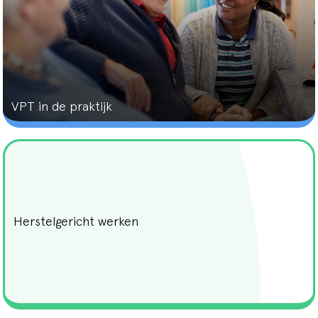
Reablement
Zorgzame gemeenschappen
Type
Leiderschap
Informele zorg
Artikel
Vertrouwd Thuis
Kennisdossier
VPT in de praktijk
Herstelgericht werken